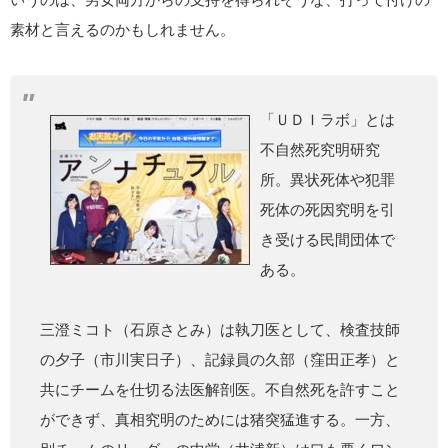
素材と言えるのかもしれません。
「ＵＤＩラボ」とは
不自然死究明研究
所。異状死体や犯罪
死体の死因究明を引
き受ける民間団体で
ある。
三澄ミコト（石原さとみ）は執刀医として、検査技師
の夕子（市川実日子）、記録員の久部（窪田正孝）と
共にチームを仕切る法医解剖医。不自然死を許すこと
ができず、真相究明のためには猪突猛進する。一方、