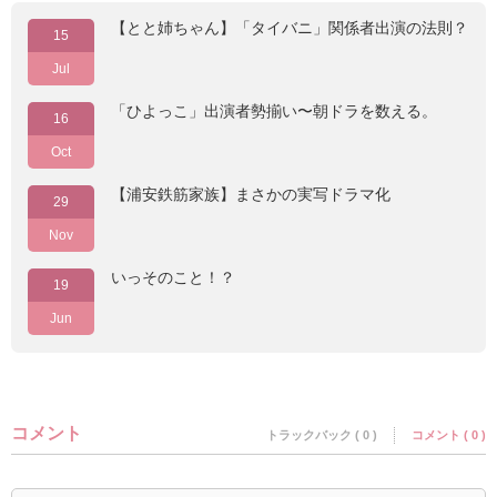
【とと姉ちゃん】「タイバニ」関係者出演の法則？
15
Jul
「ひよっこ」出演者勢揃い〜朝ドラを数える。
16
Oct
【浦安鉄筋家族】まさかの実写ドラマ化
29
Nov
いっそのこと！？
19
Jun
コメント
トラックバック ( 0 )
コメント ( 0 )