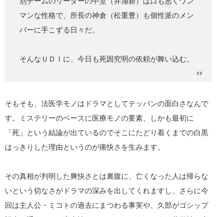
別チームのリーダーの中堂（井浦新）は口も悪くワン
マンな性格で、所長の神倉（松重豊）も個性派のメン
バーに手こずる日々だ。
そんなＵＤＩに、今日も死因究明の依頼が舞い込む。
そもそも、法医学モノはドラマとしてテッパンの面白さなんで
す。ミステリーのベースに医療モノの要素、しかも最初に
「死」という結論が出ているのでそこにたどり着くまでの白黒
はっきりした理由というのが痛快さを生みます。
その真相が判明した爽快さとは裏腹に、亡くなった人は帰らな
いという切なさがドラマの深みを出してくれますし、さらに今
回は主人公・ミコトの過去にまつわる事実や、久部がゴシップ