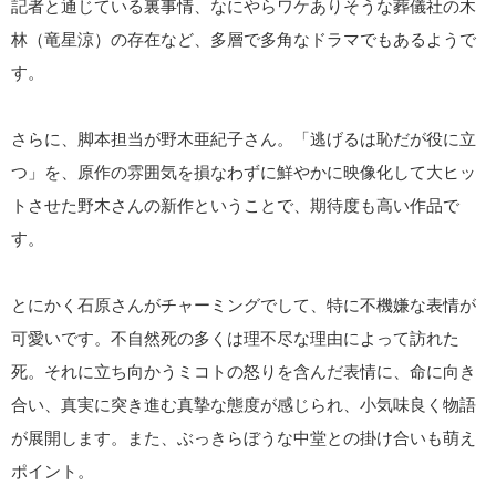
記者と通じている裏事情、なにやらワケありそうな葬儀社の木
林（竜星涼）の存在など、多層で多角なドラマでもあるようで
す。
さらに、脚本担当が野木亜紀子さん。「逃げるは恥だが役に立
つ」を、原作の雰囲気を損なわずに鮮やかに映像化して大ヒッ
トさせた野木さんの新作ということで、期待度も高い作品で
す。
とにかく石原さんがチャーミングでして、特に不機嫌な表情が
可愛いです。不自然死の多くは理不尽な理由によって訪れた
死。それに立ち向かうミコトの怒りを含んだ表情に、命に向き
合い、真実に突き進む真摯な態度が感じられ、小気味良く物語
が展開します。また、ぶっきらぼうな中堂との掛け合いも萌え
ポイント。