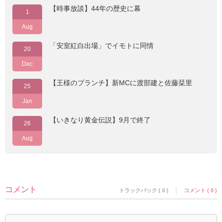
【時事放談】44年の歴史に幕
1
Aug
「安室紅白出場」でイモトに同情
20
Dec
【王様のブランチ】新MCに渡部建と佐藤栞里
25
Jan
【いきなり黄金伝説】9月で終了
26
Aug
コメント
トラックバック ( 0 )
コメント ( 0 )