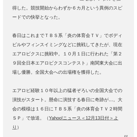
得した。競技開始からわずか６カ月という異例のスピ
ードでの快挙となった。
春日はこれまでＴＢＳ系「炎の体育会ＴＶ」でボディ
ビルやフィンスイミングなどに挑戦してきたが、現在
エアロビクスに挑戦中。１０月１日に行われた「第２
９回全日本エアロビクスコンテスト」南関東大会に出
場し優勝。全国大会への出場権を獲得した。
エアロビ経験１０年以上の猛者ぞろいの全国大会での
演技がスタート。懸命に演技する春日に奇跡が…。大
会の模様は１６日にＴＢＳ系「炎の体育会ＴＶ２時間
ＳＰ」で放送。（
Yahoo!ニュース＜12月13日付＞よ
り
）