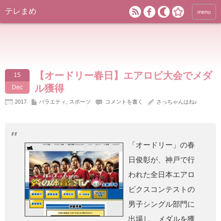
テレまめ
menu
【オードリー春日】エアロビ大会でメダ
15
ル獲得
Dec
2017
バラエティ
,
スポーツ
コメントを書く
さっちゃんはね♪
「オードリー」の春
日俊彰が、神戸で行
われた全日本エアロ
ビクスコンテストの
男子シングル部門に
出場し、メダルを獲