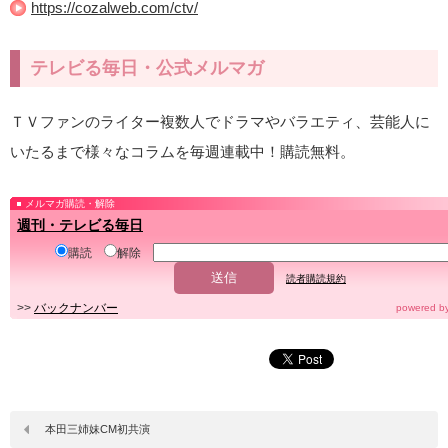
https://cozalweb.com/ctv/
テレビる毎日・公式メルマガ
ＴＶファンのライター複数人でドラマやバラエティ、芸能人に
いたるまで様々なコラムを毎週連載中！購読無料。
メルマガ購読・解除
週刊・テレビる毎日
購読
解除
読者購読規約
>>
バックナンバー
powered b
本田三姉妹CM初共演