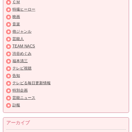
ＣＭ
特撮ヒーロー
映画
音楽
他ジャンル
芸能人
TEAM NACS
渋谷めぐみ
福本清三
テレビ視聴
告知
テレビる毎日更新情報
特別企画
芸能ニュース
訃報
アーカイブ