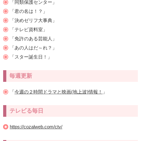
「同類保護センター」
「君の名は！？」
「決めゼリフ大事典」
「テレビ資料室」
「免許のある芸能人」
「あの人はだ～れ？」
「スター誕生日！」
毎週更新
「
今週の２時間ドラマと映画(地上波)情報！
」
テレビる毎日
https://cozalweb.com/ctv/