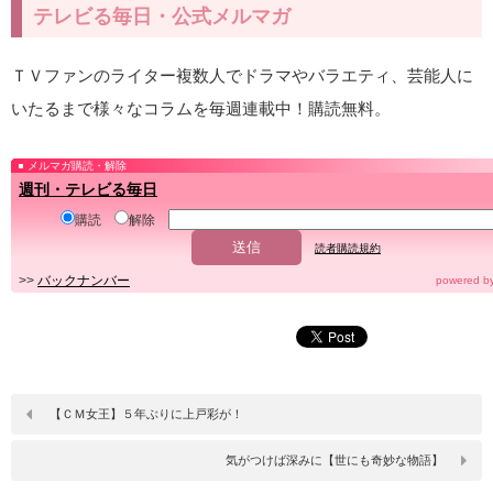
テレビる毎日・公式メルマガ
ＴＶファンのライター複数人でドラマやバラエティ、芸能人に
いたるまで様々なコラムを毎週連載中！購読無料。
メルマガ購読・解除
週刊・テレビる毎日
購読
解除
読者購読規約
>>
バックナンバー
powered b
【ＣＭ女王】５年ぶりに上戸彩が！
気がつけば深みに【世にも奇妙な物語】