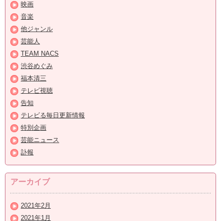
映画
音楽
他ジャンル
芸能人
TEAM NACS
渋谷めぐみ
福本清三
テレビ視聴
告知
テレビる毎日更新情報
特別企画
芸能ニュース
訃報
アーカイブ
2021年2月
2021年1月