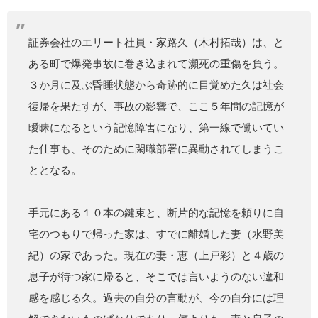
証券会社のエリート社員・家路久（木村拓哉）は、と
ある町で爆発事故に巻き込まれて瀕死の重傷を負う。
３か月に及ぶ昏睡状態から奇跡的に目覚めた久は社会
復帰を果たすが、事故の影響で、ここ５年間の記憶が
曖昧になるという記憶障害になり、第一線で働いてい
た仕事も、そのために閑職部署に異動されてしまうこ
ととなる。
手元にある１０本の鍵束と、断片的な記憶を頼りに自
宅のつもりで帰った家は、すでに離婚した妻（水野美
紀）の家であった。現在の妻・恵（上戸彩）と４歳の
息子が待つ家に帰ると、そこでは言いようのない違和
感を感じる久。過去の自分の言動が、今の自分には理