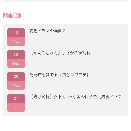
関連記事
妄想ドラマ企画書２
13
Nov
【がんこちゃん】まさかの実写化
28
Feb
ただ猫を愛でる【猫とコワモテ】
26
Nov
【逃げ恥枠】クドカン×小泉今日子で刑務所ドラマ
27
Jul