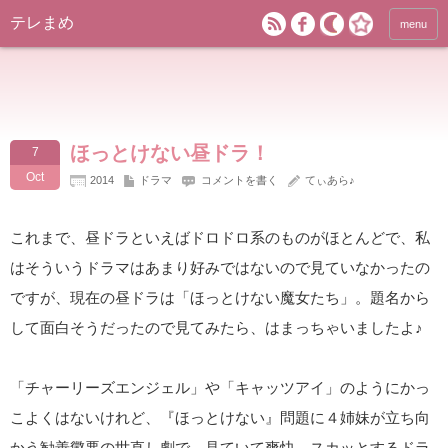
テレまめ
menu
ほっとけない昼ドラ！
7
Oct
2014
ドラマ
コメントを書く
てぃあら♪
これまで、昼ドラといえばドロドロ系のものがほとんどで、私
はそういうドラマはあまり好みではないので見ていなかったの
ですが、現在の昼ドラは「ほっとけない魔女たち」。題名から
して面白そうだったので見てみたら、はまっちゃいましたよ♪
「チャーリーズエンジェル」や「キャッツアイ」のようにかっ
こよくはないけれど、『ほっとけない』問題に４姉妹が立ち向
かう勧善懲悪の世直し劇で、見ていて爽快、スカッとするドラ