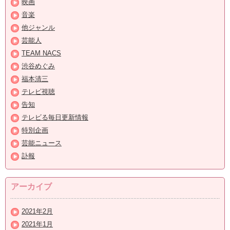
映画
音楽
他ジャンル
芸能人
TEAM NACS
渋谷めぐみ
福本清三
テレビ視聴
告知
テレビる毎日更新情報
特別企画
芸能ニュース
訃報
アーカイブ
2021年2月
2021年1月