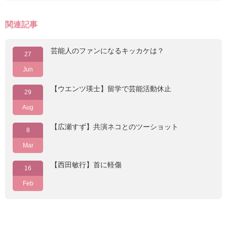
関連記事
芸能人のファンになるキッカケは？
27
Jun
【ウエンツ瑛士】留学で芸能活動休止
29
Aug
【広瀬すず】共演ネコとのツーショット
8
Mar
【西田敏行】首に軽傷
16
Feb