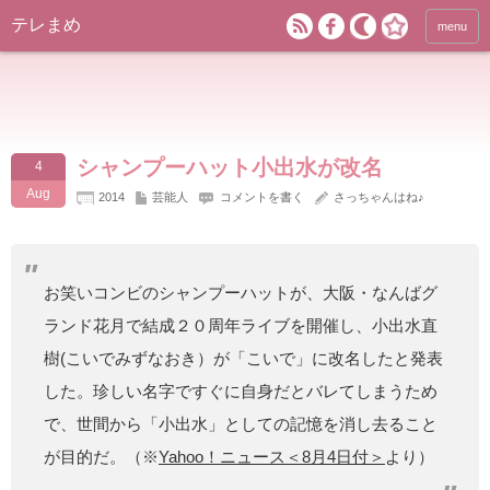
テレまめ
menu
シャンプーハット小出水が改名
4
Aug
2014
芸能人
コメントを書く
さっちゃんはね♪
お笑いコンビのシャンプーハットが、大阪・なんばグ
ランド花月で結成２０周年ライブを開催し、小出水直
樹(こいでみずなおき）が「こいで」に改名したと発表
した。珍しい名字ですぐに自身だとバレてしまうため
で、世間から「小出水」としての記憶を消し去ること
が目的だ。（※
Yahoo！ニュース＜8月4日付＞
より）