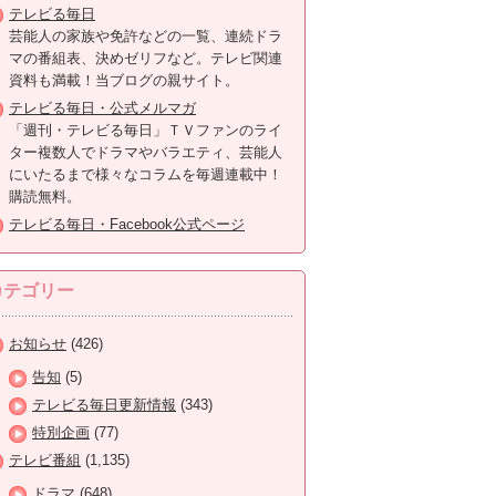
テレビる毎日
芸能人の家族や免許などの一覧、連続ドラ
マの番組表、決めゼリフなど。テレビ関連
資料も満載！当ブログの親サイト。
テレビる毎日・公式メルマガ
「週刊・テレビる毎日」ＴＶファンのライ
ター複数人でドラマやバラエティ、芸能人
にいたるまで様々なコラムを毎週連載中！
購読無料。
テレビる毎日・Facebook公式ページ
カテゴリー
お知らせ
(426)
告知
(5)
テレビる毎日更新情報
(343)
特別企画
(77)
テレビ番組
(1,135)
ドラマ
(648)