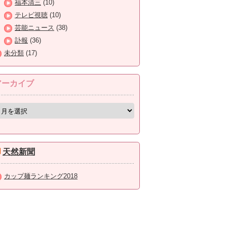
福本清三
(10)
テレビ視聴
(10)
芸能ニュース
(38)
訃報
(36)
未分類
(17)
アーカイブ
天然新聞
カップ麺ランキング2018