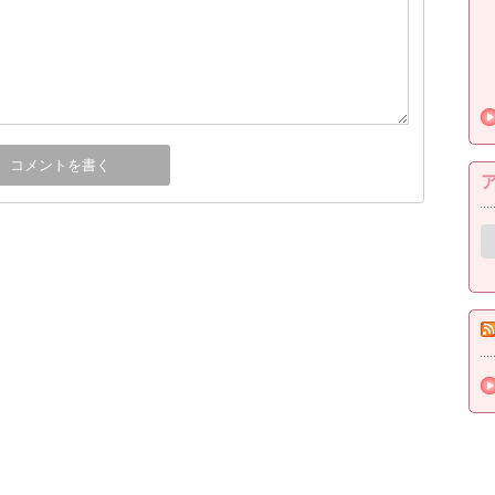
ア
ー
カ
イ
ブ