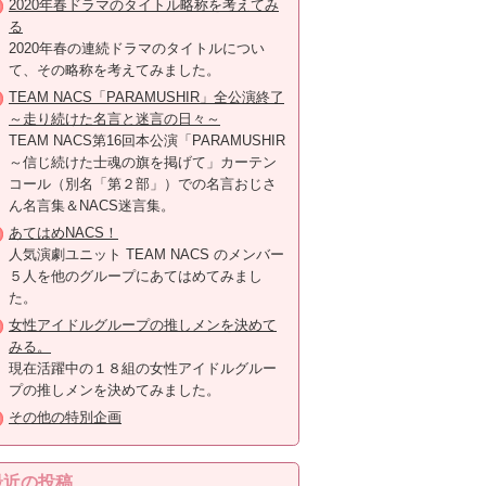
2020年春ドラマのタイトル略称を考えてみ
る
2020年春の連続ドラマのタイトルについ
て、その略称を考えてみました。
TEAM NACS「PARAMUSHIR」全公演終了
～走り続けた名言と迷言の日々～
TEAM NACS第16回本公演「PARAMUSHIR
～信じ続けた士魂の旗を掲げて」カーテン
コール（別名「第２部」）での名言おじさ
ん名言集＆NACS迷言集。
あてはめNACS！
人気演劇ユニット TEAM NACS のメンバー
５人を他のグループにあてはめてみまし
た。
女性アイドルグループの推しメンを決めて
みる。
現在活躍中の１８組の女性アイドルグルー
プの推しメンを決めてみました。
その他の特別企画
最近の投稿