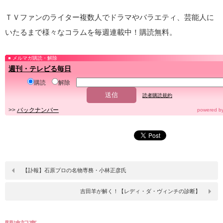
ＴＶファンのライター複数人でドラマやバラエティ、芸能人に
いたるまで様々なコラムを毎週連載中！購読無料。
メルマガ購読・解除
週刊・テレビる毎日
購読
解除
読者購読規約
>>
バックナンバー
powered b
【訃報】石原プロの名物専務・小林正彦氏
吉田羊が解く！【レディ・ダ・ヴィンチの診断】