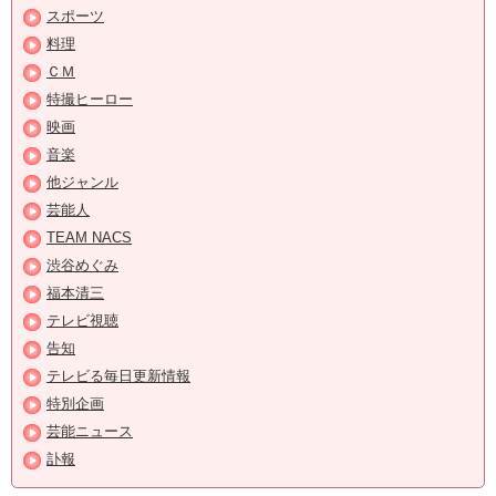
スポーツ
料理
ＣＭ
特撮ヒーロー
映画
音楽
他ジャンル
芸能人
TEAM NACS
渋谷めぐみ
福本清三
テレビ視聴
告知
テレビる毎日更新情報
特別企画
芸能ニュース
訃報