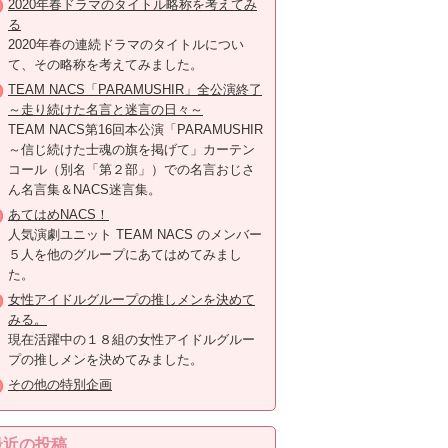
2020年春ドラマのタイトル略称を考えてみ
る
2020年春の連続ドラマのタイトルについ
て、その略称を考えてみました。
TEAM NACS「PARAMUSHIR」全公演終了
～走り続けた名言と迷言の日々～
TEAM NACS第16回本公演「PARAMUSHIR
～信じ続けた士魂の旗を掲げて」カーテン
コール（別名「第２部」）での名言おじさ
ん名言集＆NACS迷言集。
あてはめNACS！
人気演劇ユニット TEAM NACS のメンバー
５人を他のグループにあてはめてみまし
た。
女性アイドルグループの推しメンを決めて
みる。
現在活躍中の１８組の女性アイドルグルー
プの推しメンを決めてみました。
その他の特別企画
最近の投稿