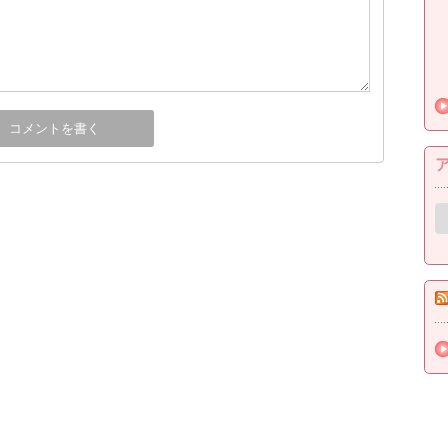
ア
ー
カ
イ
ブ