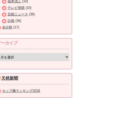
福本清三
(10)
テレビ視聴
(10)
芸能ニュース
(38)
訃報
(36)
未分類
(17)
アーカイブ
天然新聞
カップ麺ランキング2018