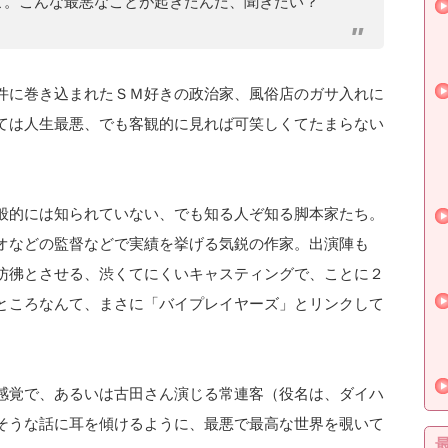
よ。こんな最悪なことが起きたんだ、聞きたい？
件に巻き込まれたＳＭ好きの政治家、風俗店のガサ入れに
ては人生最悪、でも客観的に見れば可笑しくてたまらない
般的には知られていない、でも知る人ぞ知る脚本家たち。
オなどの監督などで実績を挙げる気鋭の作家。出演陣も
彷彿とさせる、渋くてにくいキャスティングで、ことに２
ところなんて、まさに「バイプレイヤーズ」とリンクして
感覚で、あるいは古田さん演じる常連客（役名は、ダイハ
そうな話に耳を傾けるように、最悪で最高な世界を覗いて