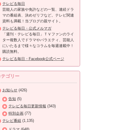
テレビる毎日
芸能人の家族や免許などの一覧、連続ドラ
マの番組表、決めゼリフなど。テレビ関連
資料も満載！当ブログの親サイト。
テレビる毎日・公式メルマガ
「週刊・テレビる毎日」ＴＶファンのライ
ター複数人でドラマやバラエティ、芸能人
にいたるまで様々なコラムを毎週連載中！
購読無料。
テレビる毎日・Facebook公式ページ
カテゴリー
お知らせ
(426)
告知
(5)
テレビる毎日更新情報
(343)
特別企画
(77)
テレビ番組
(1,135)
ドラマ
(648)