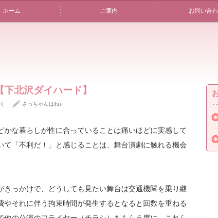
ホーム
ご案内
お問い合わ
【下北沢ダイハード】
く
さっちゃんはね♪
どかな暮らしが性に合っていることは痛いほどに実感して
いて「不利だ！」と感じることは、舞台演劇に触れる機会
がきっかけで、どうしても見たい舞台は交通機関を乗り継
費やそれに伴う拘束時間が発生するとなると回数を重ねる
で他の公演のフライヤー（チラシ）をもらう度に、これら