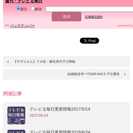
週刊・テレビる毎日
購読
解除
読者購読規約
>>
バックナンバー
powered b
【サザエさん】フネ役・麻生美代子が降板
結婚報道考〜TEAM NACS 戸次重幸
関連記事
テレビる毎日更新情報2017/5/14
2017.05.14
テレビる毎日更新情報2018/6/24