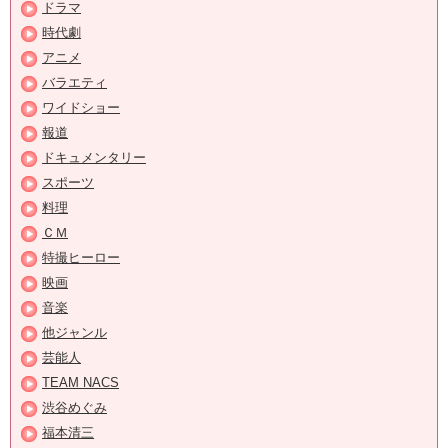
ドラマ
時代劇
アニメ
バラエティ
ワイドショー
報道
ドキュメンタリー
スポーツ
料理
ＣＭ
特撮ヒーロー
映画
音楽
他ジャンル
芸能人
TEAM NACS
渋谷めぐみ
福本清三